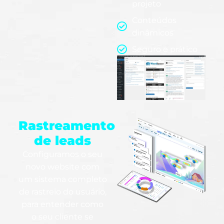
projeto
Conteúdos
dinâmicos
Seguro e prático
Rastreamento
de leads
Configuramos o seu
novo website com
um sistema completo
de rastreio do usuário,
para entender como
o seu cliente se