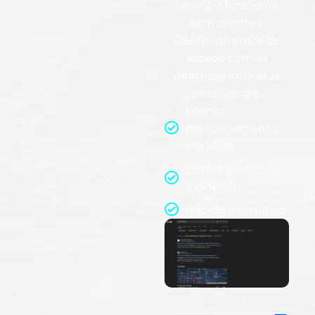
bonito e funcional,
sem clientes.
Desenvolvemos de
acordo com as
diretrizes impostas
pelo Google.
Melhor
posicionamento
orgânico
Sistema de SEO
avançado
Rápido e intuitivo