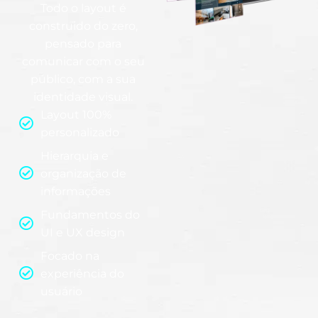
Todo o layout é
construido do zero,
pensado para
comunicar com o seu
público, com a sua
identidade visual.
Layout 100%
personalizado
Hierarquia e
organização de
informações
Fundamentos do
UI e UX design
Focado na
experiência do
usuário