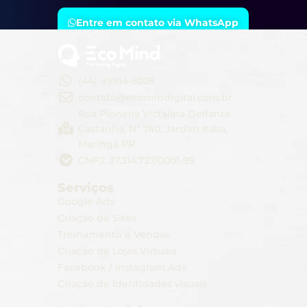
Entre em contato via WhatsApp
(44) 99914-5028
contato@ecomindigital.com.br
Rua Pioneira Victalina Delfante
Castanha, Nº 740, Jardim Itália,
Maringá PR
CNPJ: 37.314.737/0001-99
Serviços
Google Ads​
Criação de Sites
Treinamento e Vendas​
Criação de Lojas Virtuais
Facebook / Instagram Ads
Criação de Identidades visuais​